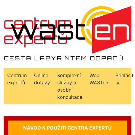
Centrum
Online
Komplexní
Web
Přihlásit
expertů
dotazy
služby a
WASTen
se
osobní
konzultace
NÁVOD K POUŽITÍ CENTRA EXPERTŮ